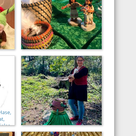
Hase,
at,
ieles