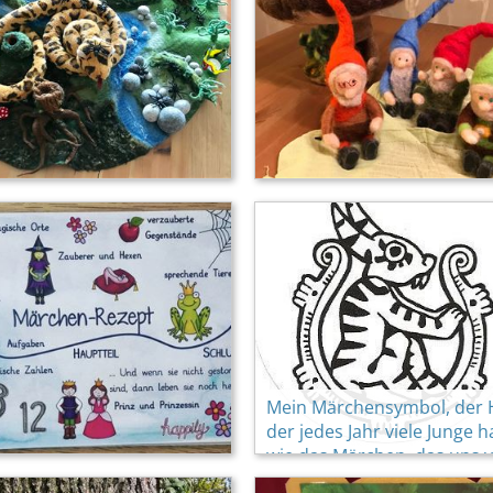
Mein Märchensymbol, der 
der jedes Jahr viele Junge h
wie das Märchen, das uns v
erzählt..."